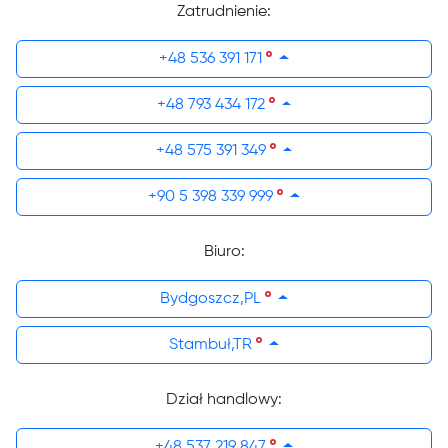
Zatrudnienie:
+48 536 391 171
+48 793 434 172
+48 575 391 349
+90 5 398 339 999
Biuro:
Bydgoszcz,PL
Stambuł,TR
Dział handlowy:
+48 537 219 847