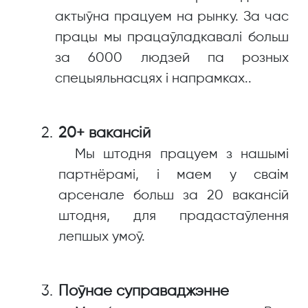
актыўна працуем на рынку. За час
працы мы працаўладкавалі больш
за 6000 людзей па розных
спецыяльнасцях і напрамках..
20+ вакансій
Мы штодня працуем з нашымі
партнёрамі, і маем у сваім
арсенале больш за 20 вакансій
штодня, для прадастаўлення
лепшых умоў.
Поўнае суправаджэнне