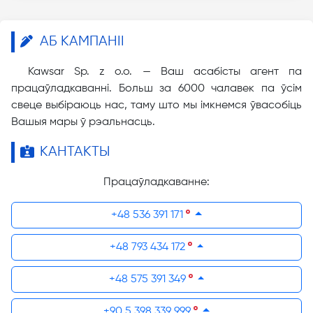
АБ КАМПАНІІ
Kawsar Sp. z o.o. — Ваш асабісты агент па
працаўладкаванні. Больш за 6000 чалавек па ўсім
свеце выбіраюць нас, таму што мы імкнемся ўвасобіць
Вашыя мары ў рэальнасць.
КАНТАКТЫ
Працаўладкаванне:
+48 536 391 171
+48 793 434 172
+48 575 391 349
+90 5 398 339 999