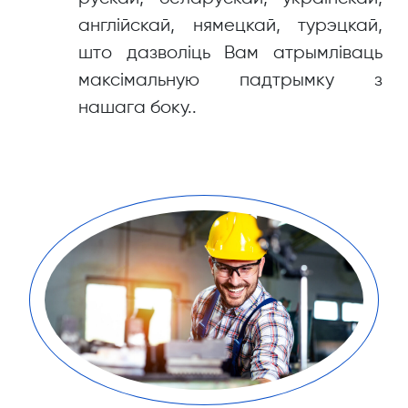
англійскай, нямецкай, турэцкай,
што дазволіць Вам атрымліваць
максімальную падтрымку з
нашага боку..