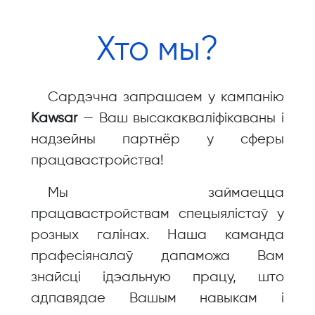
Хто мы?
Сардэчна запрашаем у кампанію
Kawsar
— Ваш высакакваліфікаваны і
надзейны партнёр у сферы
працавастройства!
Мы займаецца
працавастройствам спецыялістаў у
розных галінах. Наша каманда
прафесіяналаў дапаможа Вам
знайсці ідэальную працу, што
адпавядае Вашым навыкам і