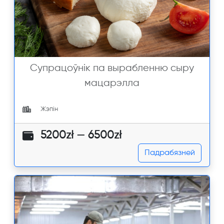
Супрацоўнік па вырабленню сыру
мацарэлла
Жэпін
5200zł — 6500zł
Падрабязней