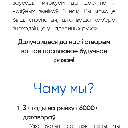
заўсёды мяркуем да дасягнення
наяўных вынікаў. З намі Вы можаце
быць ўпэўненыя, што ваша кар'ера
знаходзіцца ў надзейных руках.
Далучайцеся да нас і стварым
вашае паспяховае будучнае
разам!
Чаму мы?
3+ гады на рынку і 6000+
дагавораў
Ужо больш за тры гады мы