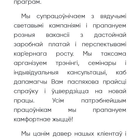
праграм.
Мы супрацоўнічаем з вядучымі
светавымі кампаніямі і прапануем
розныя вакансіі з дастойнай
заробнай платай і перспектывамі
кар'ернага росту. Мы таксама
арганізуем трэнінгі, семінары і
індывідуальныя кансультацыі, каб
дапамагчы Вам паспяхова прайсці
спраўку і ўцвердзіцца на новай
працы. Усім патрэбнейшым
працоўнікам мы прапануем
камфортнае жыццё!
Мы цанім давер нашых кліентаў і