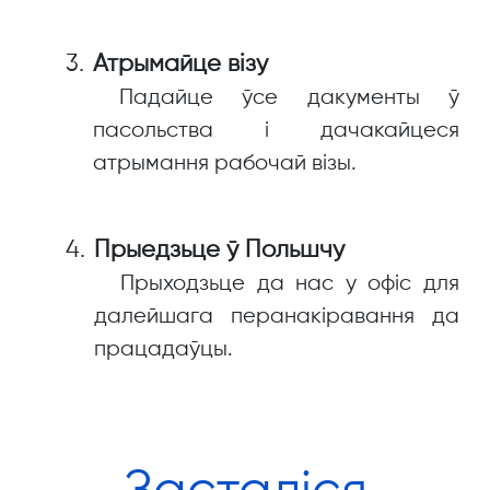
Атрымайце візу
Падайце ўсе дакументы ў
пасольства і дачакайцеся
атрымання рабочай візы.
Прыедзьце ў Польшчу
Прыходзьце да нас у офіс для
далейшага перанакіравання да
працадаўцы.