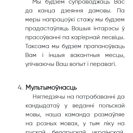
Мы будзем суправаджаць Вас
да канца дзеяння дамовы. Па
меры напрацоўкі стажу мы будзем
прадастаўляць Вашыя інтарэсы ў
прасоўванні па кар'ернай лесвіцы.
Таксама мы будзем прапаноўваць
Вам і іншыя вакантныя месцы,
улічваючы Ваш вопыт і перавагі.
Мультымоўнасць
Нягледзячы на патрабаванні да
кандыдатаў у веданні польскай
мовы, наша каманда размаўляе
на розных мовах, у тым ліку на
рускай, беларускай, украінскай,