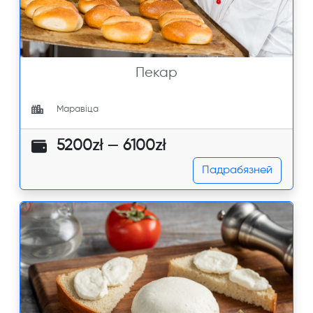
Пекар
Маравіца
5200zł — 6100zł
Падрабязней