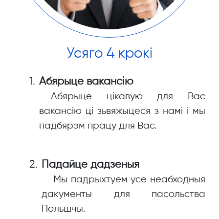
Усяго 4 крокі
Абярыце вакансію
Абярыце цікавую для Вас
вакансію ці зьвяжыцеся з намі і мы
падбярэм працу для Вас.
Падайце дадзеныя
Мы падрыхтуем усе неабходныя
дакументы для пасольства
Польшчы.