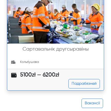
Сартавальнік другсыравіны
Кольбушава
5100zł — 6200zł
Падрабязней
Вакансіі