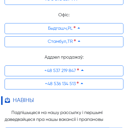
Офіс:
Быдгашч,PL
Стамбул,TR
Аддзел продажаў:
+48 537 219 847
+48 536 134 513
НАВІНЫ
Падпішыцеся на нашу рассылку і першымі
даведвайцеся пра нашы вакансіі і прапановы