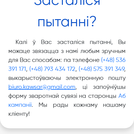
Засталіся
пытанні?
Калі ў Вас засталіся пытанні, Вы
можаце звязацца з намі любым зручным
для Вас спосабам: па тэлефоне
(+48) 536
391 171
,
(+48) 793 434 172
,
(+48) 575 391 349
,
выкарыстоўваючы электронную пошту
biuro.kawsar@gmail.com
, ці запоўніўшы
форму зваротнай сувязі на старонцы
Аб
кампаніі
. Мы рады кожнаму нашаму
кліенту!